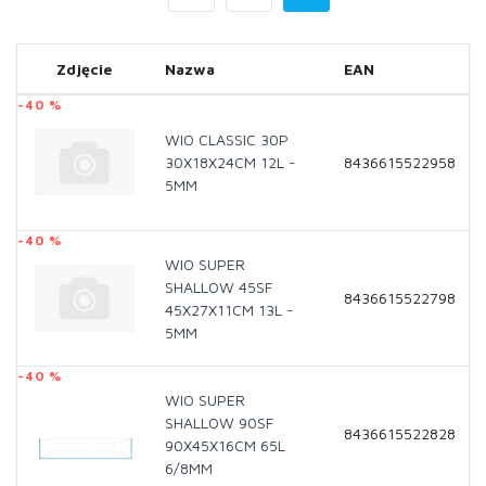
Zdjęcie
Nazwa
EAN
-40 %
WIO CLASSIC 30P
30X18X24CM 12L -
8436615522958
5MM
-40 %
WIO SUPER
SHALLOW 45SF
8436615522798
45X27X11CM 13L -
5MM
-40 %
WIO SUPER
SHALLOW 90SF
8436615522828
90X45X16CM 65L
6/8MM