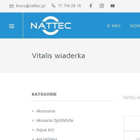
biuro@nattec.pl
71 714 26 16
O NAS
NOW
Vitalis wiaderka
KATEGORIE
Sortuj 
Akcesoria
Akwaria OptiWhite
Aqua Art
AquaGlass