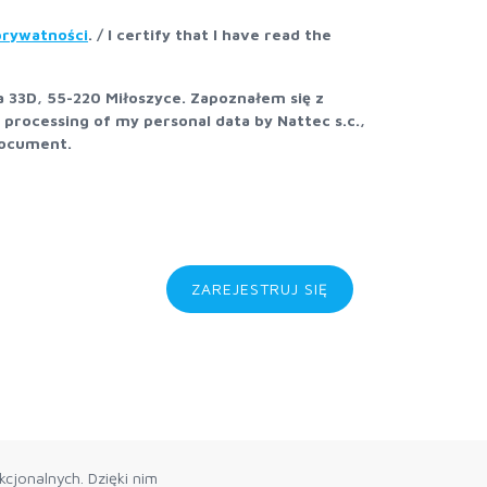
 prywatności
. / I certify that I have read the
 33D, 55-220 Miłoszyce. Zapoznałem się z
e processing of my personal data by Nattec s.c.,
document.
ZAREJESTRUJ SIĘ
cjonalnych. Dzięki nim