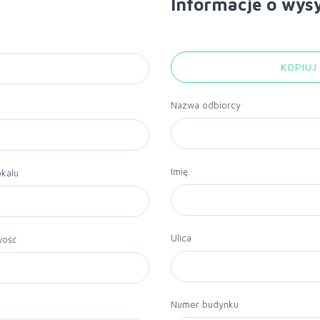
Informacje o wys
KOPIUJ
Nazwa odbiorcy
Imię
kalu
Ulica
wość
Numer budynku