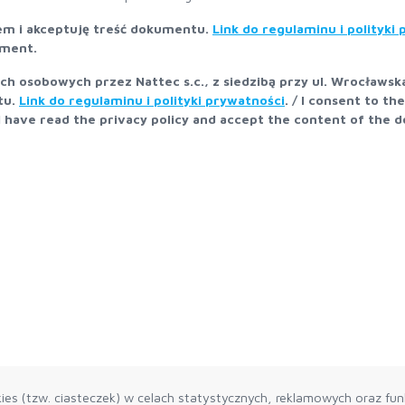
em i akceptuję treść dokumentu.
Link do regulaminu i polityki
ument.
osobowych przez Nattec s.c., z siedzibą przy ul. Wrocławska
tu.
Link do regulaminu i polityki prywatności
. / I consent to th
I have read the privacy policy and accept the content of the 
es (tzw. ciasteczek) w celach statystycznych, reklamowych oraz funk