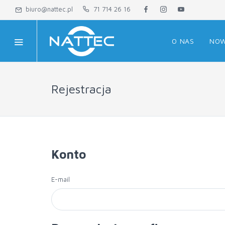
biuro@nattec.pl
71 714 26 16
O NAS
NOW
Rejestracja
Konto
E-mail