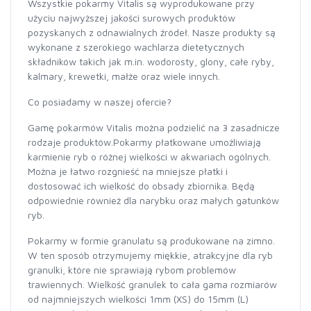
Wszystkie pokarmy Vitalis są wyprodukowane przy
użyciu najwyższej jakości surowych produktów
pozyskanych z odnawialnych źródeł. Nasze produkty są
wykonane z szerokiego wachlarza dietetycznych
składników takich jak m.in. wodorosty, glony, całe ryby,
kalmary, krewetki, małże oraz wiele innych.
Co posiadamy w naszej ofercie?
Gamę pokarmów Vitalis można podzielić na 3 zasadnicze
rodzaje produktów.Pokarmy płatkowane umożliwiają
karmienie ryb o różnej wielkości w akwariach ogólnych.
Można je łatwo rozgnieść na mniejsze płatki i
dostosować ich wielkość do obsady zbiornika. Będą
odpowiednie również dla narybku oraz małych gatunków
ryb.
Pokarmy w formie granulatu są produkowane na zimno.
W ten sposób otrzymujemy miękkie, atrakcyjne dla ryb
granulki, które nie sprawiają rybom problemów
trawiennych. Wielkość granulek to cała gama rozmiarów
od najmniejszych wielkości 1mm (XS) do 15mm (L)