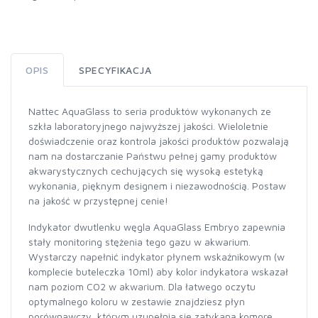
OPIS
SPECYFIKACJA
Nattec AquaGlass to seria produktów wykonanych ze
szkła laboratoryjnego najwyższej jakości. Wieloletnie
doświadczenie oraz kontrola jakości produktów pozwalają
nam na dostarczanie Państwu pełnej gamy produktów
akwarystycznych cechujących się wysoką estetyką
wykonania, pięknym designem i niezawodnością. Postaw
na jakość w przystępnej cenie!
Indykator dwutlenku węgla AquaGlass Embryo zapewnia
stały monitoring stężenia tego gazu w akwarium.
Wystarczy napełnić indykator płynem wskaźnikowym (w
komplecie buteleczka 10ml) aby kolor indykatora wskazał
nam poziom CO2 w akwarium. Dla łatwego oczytu
optymalnego koloru w zestawie znajdziesz płyn
porównawczy, którym uzupełnia się zatykaną komorę