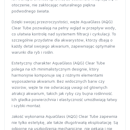
otoczenie, nie zakłócając naturalnego piękna
podwodnego świata.
Dzięki swojej przezroczystości, węże AquaGlass (AQG)
Clear Tube pozwalają na pełny wgląd w przepływ wody,
co ułatwia kontrolę nad systemem filtracji i cyrkulacji. To
szczególnie przydatne dla akwarystów, którzy dbają o
każdy detal swojego akwarium, zapewniając optymalne
warunki dla ryb i roślin.
Estetyczny charakter AquaGlass (AQG) Clear Tube
polega na ich minimalistycznym designie, który
harmonijnie komponuje się z różnymi elementami
wyposażenia akwarium. Bez widocznych barw czy
wzorów, węże te nie odwracają uwagi od głównych
atrakcji akwarium, takich jak ryby czy bujna roślinność.
Ich gładka powierzchnia i elastyczność umożliwiają łatwy
i szybki montaż.
Jakość wykonania AquaGlass (AQG) Clear Tube zapewnia
nie tylko estetykę, ale także długotrwałą eksploatację. Są
odporne na uszkodzenia mechaniczne, nie pękają i nie